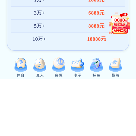
3月27日，教育学部分设三大专场同步开展选
题论证皇冠官方app平台，覆盖国家社科基金、全
国教育科学规划等多类项目申报，近70名师生参皇
冠官方app平台研学。校内外多领域专家逐一对申
报项目评审把关，为申报者拓宽研究视野、厘清优
化路径。