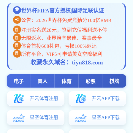
首页
要闻聚焦
西大头条
综合新闻
一线动态
媒眼西大
科技动态
社科动态
校园电视
社科动态
皇冠城娱乐网:皇冠城娱乐网扎实推进2026年国家社科基
金项目申报工作
发布时间：2026年04月03日 14:25
来源：
社皇冠官方app平台科学处
| 文字：
唐婧
编辑：
雷四维
| 审核：
韩笑