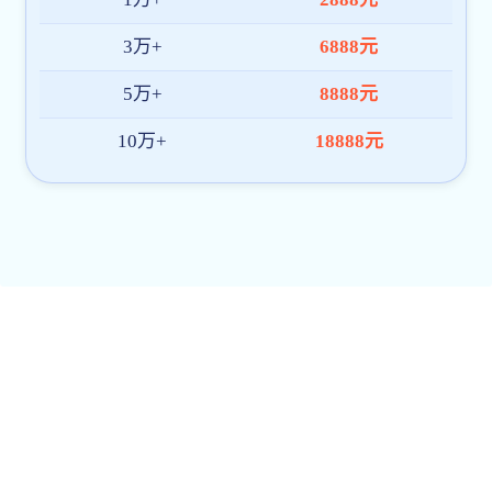
查
看
更
多
LECTURES&FORUMS
查